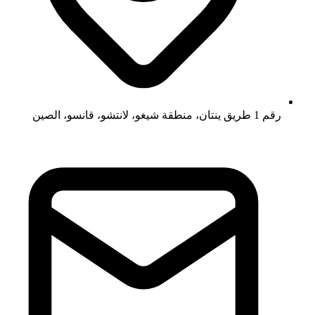
رقم 1 طريق ينتان، منطقة شيغو، لانتشو، قانسو، الصين