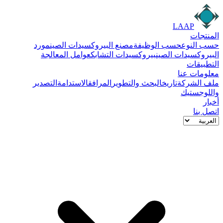
LAAP
المنتجات
حسب النوع
حسب الوظيفة
مصنع البيروكسيدات الصين
مورد
البيروكسيدات الصين
بيروكسيدات التشابك
عوامل المعالجة
التطبيقات
معلومات عنا
ملف الشركة
تاريخ
البحث والتطوير
المرافق
الاستدامة
التصدير
واللوجستيك
أخبار
اتصل بنا