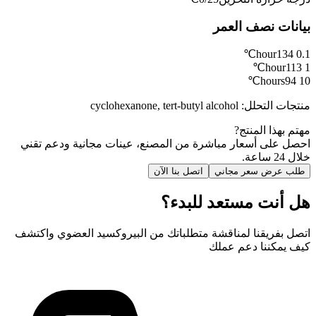
بيانات نصف العمر
134℃
0.1 hour
113℃
1 hour
94℃
10 hours
منتجات التحلل
:
cyclohexanone, tert-butyl alcohol
مهتم بهذا المنتج?
احصل على أسعار مباشرة من المصنع، عينات مجانية ودعم تقني
خلال 24 ساعة.
طلب عرض سعر مجاني
اتصل بنا الآن
هل أنت مستعد للبدء؟
اتصل بفريقنا لمناقشة متطلباتك من البيروكسيد العضوي واكتشف
كيف يمكننا دعم عملك