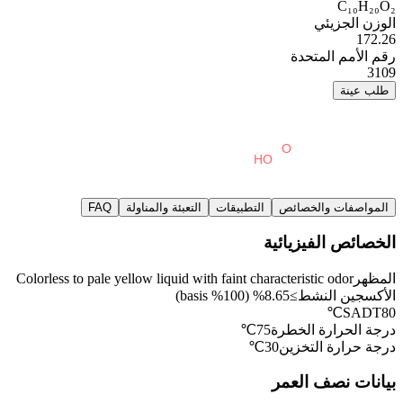
C₁₀H₂₀O₂
الوزن الجزيئي
172.26
رقم الأمم المتحدة
3109
طلب عينة
المواصفات والخصائص
التطبيقات
التعبئة والمناولة
FAQ
الخصائص الفيزيائية
المظهر
Colorless to pale yellow liquid with faint characteristic odor
الأكسجين النشط
≥8.65% (100% basis)
SADT
80℃
درجة الحرارة الخطرة
75℃
درجة حرارة التخزين
30℃
بيانات نصف العمر