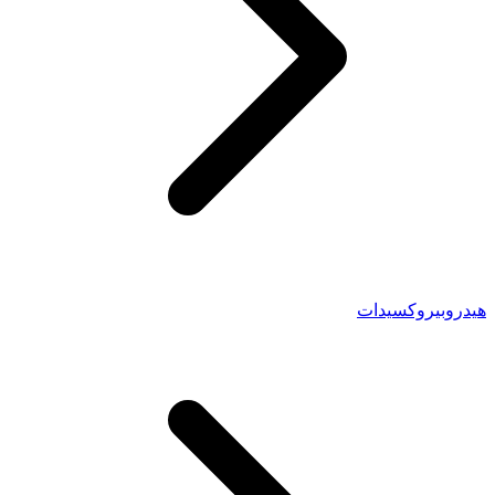
هيدروبيروكسيدات