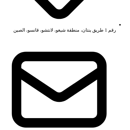
رقم 1 طريق ينتان، منطقة شيغو، لانتشو، قانسو، الصين