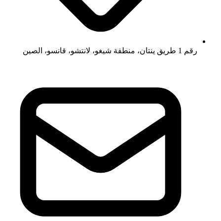
رقم 1 طريق ينتان، منطقة شيغو، لانتشو، قانسو، الصين