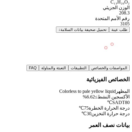
C₁₃H₂₀O₂
الوزن الجزيئي
208.3
رقم الأمم المتحدة
3105
طلب عينة
تحميل صحيفة بيانات السلامة
↓
المواصفات والخصائص
التطبيقات
التعبئة والمناولة
FAQ
الخصائص الفيزيائية
المظهر
Colorless to pale yellow liquid
الأكسجين النشط
≥6.62%
SADT
80℃
درجة الحرارة الخطرة
75℃
درجة حرارة التخزين
30℃
بيانات نصف العمر