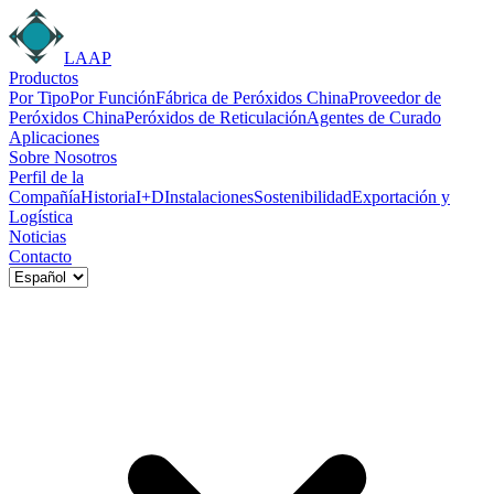
LAAP
Productos
Por Tipo
Por Función
Fábrica de Peróxidos China
Proveedor de
Peróxidos China
Peróxidos de Reticulación
Agentes de Curado
Aplicaciones
Sobre Nosotros
Perfil de la
Compañía
Historia
I+D
Instalaciones
Sostenibilidad
Exportación y
Logística
Noticias
Contacto