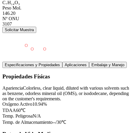
C₇H₁₄O₃
Peso Mol.
146.20
Nº ONU
3107
Solicitar Muestra
Especificaciones y Propiedades
Aplicaciones
Embalaje y Manejo
Propiedades Físicas
Apariencia
Colorless, clear liquid, diluted with various solvents such
as benzene, odorless mineral oil (OMS), or isododecane, depending
on the customer's requirements.
Oxígeno Activo
10.94%
TDAA
60℃
Temp. Peligrosa
N/A
Temp. de Almacenamiento
--/30℃