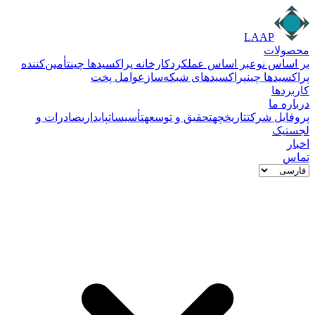
LAAP
محصولات
بر اساس نوع
بر اساس عملکرد
کارخانه پراکسیدها چین
تأمین‌کننده
پراکسیدها چین
پراکسیدهای شبکه‌ساز
عوامل پخت
کاربردها
درباره ما
پروفایل شرکت
تاریخچه
تحقیق و توسعه
تأسیسات
پایداری
صادرات و
لجستیک
اخبار
تماس