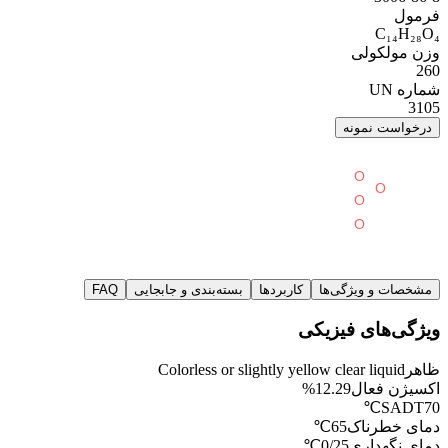
فرمول
C₁₄H₂₈O₄
وزن مولکولی
260
شماره UN
3105
درخواست نمونه
مشخصات و ویژگی‌ها
کاربردها
بسته‌بندی و جابجایی
FAQ
ویژگی‌های فیزیکی
ظاهر
Colorless or slightly yellow clear liquid
اکسیژن فعال
12.29%
SADT
70℃
دمای خطرناک
65℃
دمای نگهداری
0/25℃