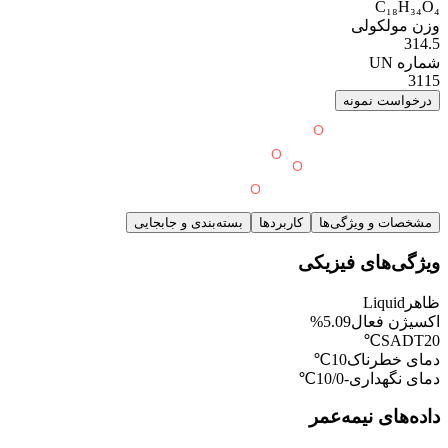
C₁₈H₃₄O₄
وزن مولکولی
314.5
شماره UN
3115
درخواست نمونه
مشخصات و ویژگی‌ها
کاربردها
بسته‌بندی و جابجایی
ویژگی‌های فیزیکی
ظاهر
Liquid
اکسیژن فعال
5.09%
SADT
20℃
دمای خطرناک
10℃
دمای نگهداری
-10/0℃
داده‌های نیمه‌عمر