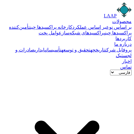
LAAP
محصولات
بر اساس نوع
بر اساس عملکرد
کارخانه پراکسیدها چین
تأمین‌کننده
پراکسیدها چین
پراکسیدهای شبکه‌ساز
عوامل پخت
کاربردها
درباره ما
پروفایل شرکت
تاریخچه
تحقیق و توسعه
تأسیسات
پایداری
صادرات و
لجستیک
اخبار
تماس