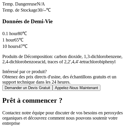
Temp. Dangereuse
N/A
Temp. de Stockage
30/--℃
Données de Demi-Vie
0.1 hour
80℃
1 hour
65℃
10 hours
47℃
Produits de Décomposition
:
carbon dioxide, 1,3-dichlorobenzene,
2,4-dichlorobenzoeacid, traces of 2,2',4,4'-tetrachlorobiphenyl
Intéressé par ce produit?
Obtenez des prix directs d'usine, des échantillons gratuits et un
support technique dans les 24 heures.
Demander un Devis Gratuit
Appelez-Nous Maintenant
Prêt à commencer ?
Contactez notre équipe pour discuter de vos besoins en peroxydes
organiques et découvrez comment nous pouvons soutenir votre
entreprise