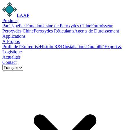
LAAP
Produits
Par Type
Par Fonction
Usine de Peroxydes Chine
Fournisseur
Peroxydes Chine
Peroxydes Réticulants
Agents de Durcissement
Applications
À Propos
Profil de l'Entreprise
Histoire
R&D
Installations
Durabilité
Export &
Logistique
Actualités
Contact