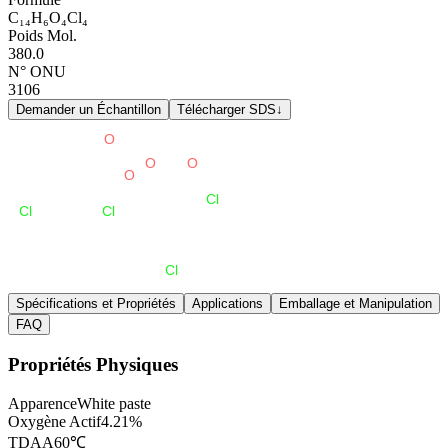
C₁₄H₆O₄Cl₄
Poids Mol.
380.0
N° ONU
3106
Demander un Échantillon
Télécharger SDS
↓
Spécifications et Propriétés
Applications
Emballage et Manipulation
FAQ
Propriétés Physiques
Apparence
White paste
Oxygène Actif
4.21%
TDAA
60℃