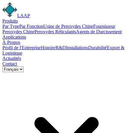
LAAP
Produits
Par Type
Par Fonction
Usine de Peroxydes Chine
Fournisseur
Peroxydes Chine
Peroxydes Réticulants
Agents de Durcissement
Applications
À Propos
Profil de l'Entreprise
Histoire
R&D
Installations
Durabilité
Export &
Logistique
Actualités
Contact