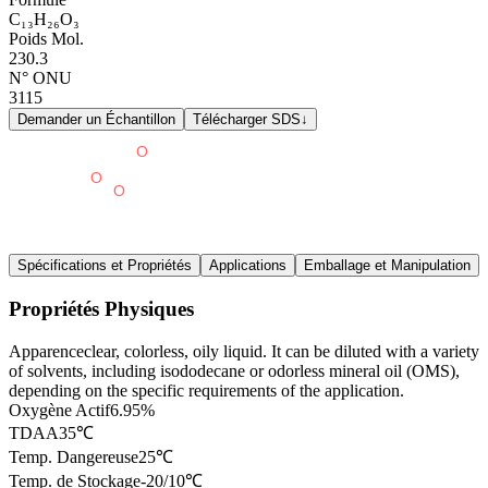
C₁₃H₂₆O₃
Poids Mol.
230.3
N° ONU
3115
Demander un Échantillon
Télécharger SDS
↓
Spécifications et Propriétés
Applications
Emballage et Manipulation
Propriétés Physiques
Apparence
clear, colorless, oily liquid. It can be diluted with a variety
of solvents, including isododecane or odorless mineral oil (OMS),
depending on the specific requirements of the application.
Oxygène Actif
6.95%
TDAA
35℃
Temp. Dangereuse
25℃
Temp. de Stockage
-20/10℃