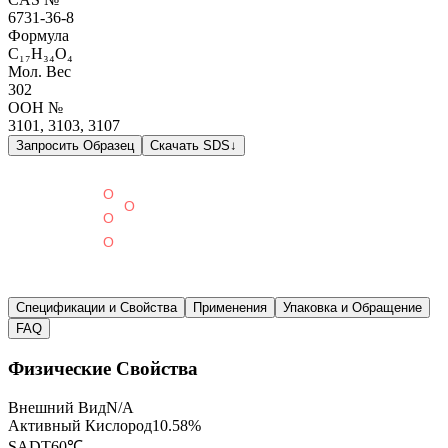
6731-36-8
Формула
C₁₇H₃₄O₄
Мол. Вес
302
ООН №
3101, 3103, 3107
Запросить Образец
Скачать SDS
↓
Спецификации и Свойства
Применения
Упаковка и Обращение
FAQ
Физические Свойства
Внешний Вид
N/A
Активный Кислород
10.58%
SADT
60℃