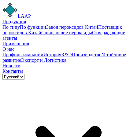
LAAP
Продукция
По типу
По функции
Завод пероксидов Китай
Поставщик
пероксидов Китай
Сшивающие пероксиды
Отверждающие
агенты
Применения
О нас
Профиль компании
История
R&D
Производство
Устойчивое
развитие
Экспорт и Логистика
Новости
Контакты