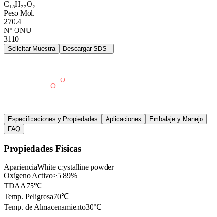
C₁₈H₂₂O₂
Peso Mol.
270.4
Nº ONU
3110
Solicitar Muestra
Descargar SDS
↓
Especificaciones y Propiedades
Aplicaciones
Embalaje y Manejo
FAQ
Propiedades Físicas
Apariencia
White crystalline powder
Oxígeno Activo
≥5.89%
TDAA
75℃
Temp. Peligrosa
70℃
Temp. de Almacenamiento
30℃