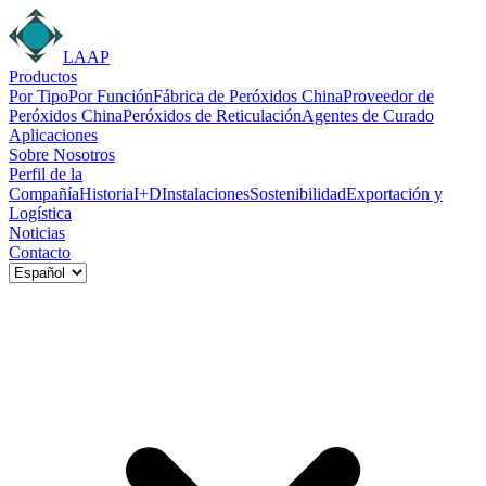
LAAP
Productos
Por Tipo
Por Función
Fábrica de Peróxidos China
Proveedor de
Peróxidos China
Peróxidos de Reticulación
Agentes de Curado
Aplicaciones
Sobre Nosotros
Perfil de la
Compañía
Historia
I+D
Instalaciones
Sostenibilidad
Exportación y
Logística
Noticias
Contacto