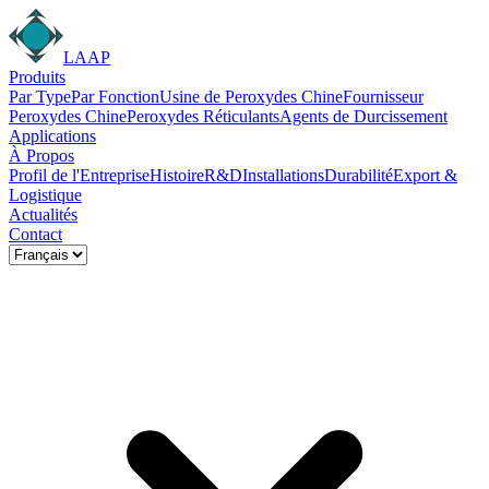
LAAP
Produits
Par Type
Par Fonction
Usine de Peroxydes Chine
Fournisseur
Peroxydes Chine
Peroxydes Réticulants
Agents de Durcissement
Applications
À Propos
Profil de l'Entreprise
Histoire
R&D
Installations
Durabilité
Export &
Logistique
Actualités
Contact