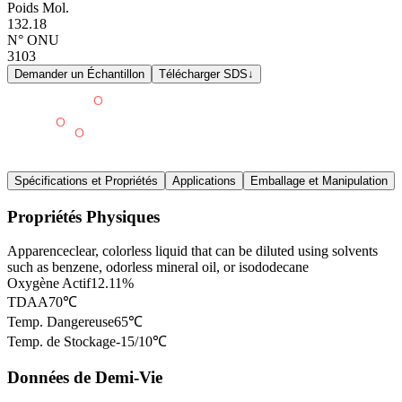
Poids Mol.
132.18
N° ONU
3103
Demander un Échantillon
Télécharger SDS
↓
Spécifications et Propriétés
Applications
Emballage et Manipulation
Propriétés Physiques
Apparence
clear, colorless liquid that can be diluted using solvents
such as benzene, odorless mineral oil, or isododecane
Oxygène Actif
12.11%
TDAA
70℃
Temp. Dangereuse
65℃
Temp. de Stockage
-15/10℃
Données de Demi-Vie