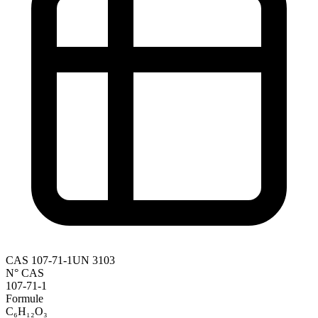
CAS
107-71-1
UN
3103
N° CAS
107-71-1
Formule
C₆H₁₂O₃